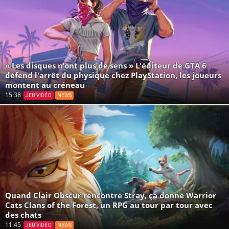
« Les disques n’ont plus de sens » L'éditeur de GTA 6
défend l'arrêt du physique chez PlayStation, les joueurs
montent au créneau
15:38
JEU VIDÉO
NEWS
Quand Clair Obscur rencontre Stray, ça donne Warrior
Cats Clans of the Forest, un RPG au tour par tour avec
des chats
11:45
JEU VIDÉO
NEWS